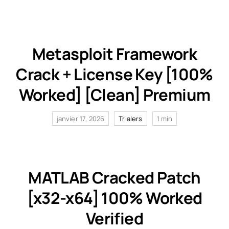
Qui sommes-nous ?
Metasploit Framework
Contact
Crack + License Key [100%
Worked] [Clean] Premium
janvier 17, 2026
Trialers
1 min
MATLAB Cracked Patch
[x32-x64] 100% Worked
Verified