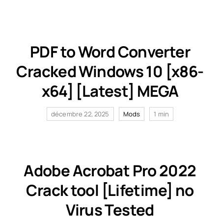
Qui sommes-nous ?
PDF to Word Converter
Contact
Cracked Windows 10 [x86-
x64] [Latest] MEGA
décembre 22, 2025
Mods
1 min
Adobe Acrobat Pro 2022
Crack tool [Lifetime] no
Virus Tested